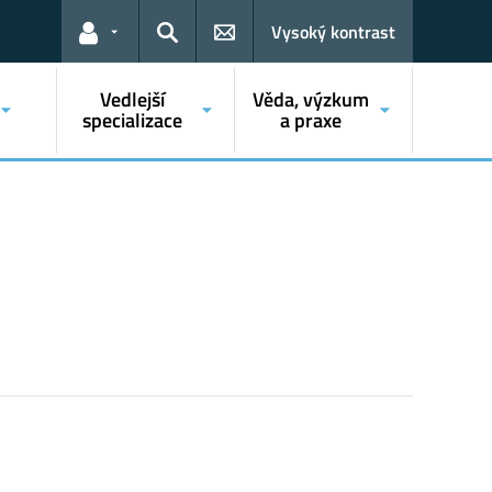
Vysoký kontrast
Odkazy pro uživatele
Hledat
Vedlejší
Věda, výzkum
specializace
a praxe