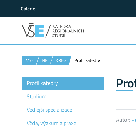
Galerie
VŠE
NF
KREG
Profil katedry
Pro
Profil katedry
Studium
Vedlejší specializace
Autor:
Pe
Věda, výzkum a praxe