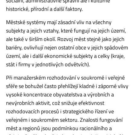
sociální, administrativně správní ale i kulturně
historické, přírodní a další faktory.
Městské systémy mají zásadní vliv na všechny
subjekty a jejich vztahy, které fungují na jejich území,
ale také v širším okolí. Rozvoj měst stejně jako jejich
bariéry, ovlivňují nejen ostatní obce v jejich spádovém
území, ale i další ekonomické subjekty a celky (kraje,
stát i firmy v jednotlivých odvětvích).
Při manažerském rozhodování v soukromé i veřejné
sféře se bohužel často přehlížejí kladné i záporné vlivy
vysoké koncentrace obyvatelstva a výrobních a
nevýrobních aktivit, což snižuje efektivnost
rozhodovacích procesů i strategického řízení ve
veřejném i soukromém sektoru. Znalosti fungování
měst a regionů jsou podmínkou racionálního a