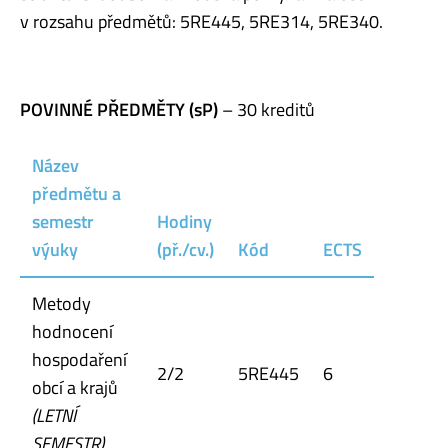
v rozsahu předmětů: 5RE445, 5RE314, 5RE340.
POVINNÉ PŘEDMĚTY (sP)
– 30 kreditů
Název
předmětu a
semestr
Hodiny
výuky
(př./cv.)
Kód
ECTS
Metody
hodnocení
hospodaření
2/2
5RE445
6
obcí a krajů
(LETNÍ
SEMESTR)