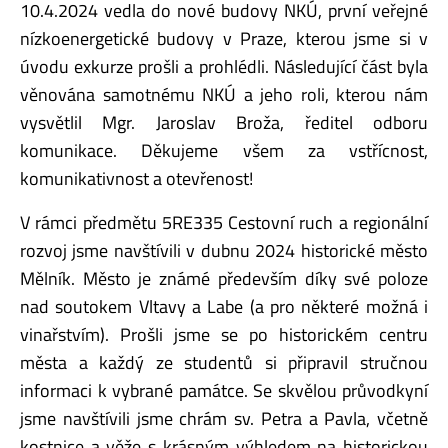
10.4.2024 vedla do nové budovy NKÚ, první veřejné
nízkoenergetické budovy v Praze, kterou jsme si v
úvodu exkurze prošli a prohlédli. Následující část byla
věnována samotnému NKÚ a jeho roli, kterou nám
vysvětlil Mgr. Jaroslav Broža, ředitel odboru
komunikace. Děkujeme všem za vstřícnost,
komunikativnost a otevřenost!
V rámci předmětu 5RE335 Cestovní ruch a regionální
rozvoj jsme navštívili v dubnu 2024 historické město
Mělník. Město je známé především díky své poloze
nad soutokem Vltavy a Labe (a pro některé možná i
vinařstvím). Prošli jsme se po historickém centru
města a každý ze studentů si připravil stručnou
informaci k vybrané památce. Se skvělou průvodkyní
jsme navštívili jsme chrám sv. Petra a Pavla, včetně
kostnice a věže s krásným výhledem na historickou