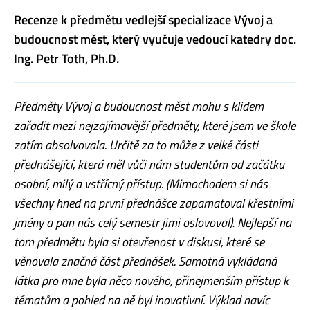
Recenze k předmětu vedlejší specializace Vývoj a
budoucnost měst, který vyučuje vedoucí katedry doc.
Ing. Petr Toth, Ph.D.
Předměty Vývoj a budoucnost měst mohu s klidem
zařadit mezi nejzajímavější předměty, které jsem ve škole
zatím absolvovala. Určitě za to může z velké části
přednášející, která měl vůči nám studentům od začátku
osobní, milý a vstřícný přístup. (Mimochodem si nás
všechny hned na první přednášce zapamatoval křestními
jmény a pan nás celý semestr jimi oslovoval). Nejlepší na
tom předmětu byla si otevřenost v diskusi, které se
věnovala značná část přednášek. Samotná vykládaná
látka pro mne byla něco nového, přinejmenším přístup k
tématům a pohled na ně byl inovativní. Výklad navíc