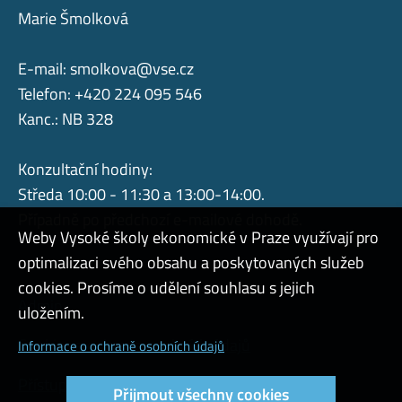
Marie Šmolková
E-mail:
smolkova@vse.cz
Telefon: +420 224 095 546
Kanc.: NB 328
Konzultační hodiny:
Středa 10:00 - 11:30 a 13:00-14:00.
Případně po předchozí e-mailové dohodě.
Weby Vysoké školy ekonomické v Praze využívají pro
optimalizaci svého obsahu a poskytovaných služeb
cookies. Prosíme o udělení souhlasu s jejich
Admin
uložením.
Cookies a ochrana osobních údajů
Informace o ochraně osobních údajů
Přístupnost webu
Přijmout všechny cookies