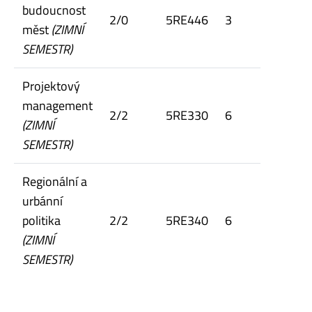
budoucnost
2/0
5RE446
3
měst
(ZIMNÍ
SEMESTR)
Projektový
management
2/2
5RE330
6
(ZIMNÍ
SEMESTR)
Regionální a
urbánní
politika
2/2
5RE340
6
(ZIMNÍ
SEMESTR)