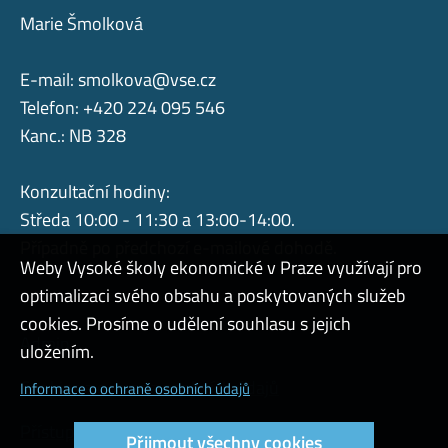
Marie Šmolková
E-mail:
smolkova@vse.cz
Telefon: +420 224 095 546
Kanc.: NB 328
Konzultační hodiny:
Středa 10:00 - 11:30 a 13:00-14:00.
Případně po předchozí e-mailové dohodě.
Weby Vysoké školy ekonomické v Praze využívají pro
optimalizaci svého obsahu a poskytovaných služeb
cookies. Prosíme o udělení souhlasu s jejich
Admin
uložením.
Cookies a ochrana osobních údajů
Informace o ochraně osobních údajů
Přístupnost webu
Přijmout všechny cookies