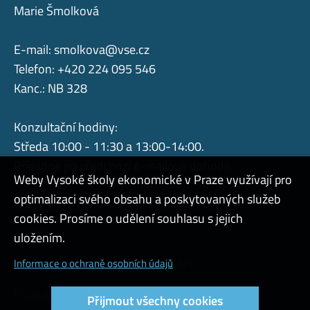
Marie Šmolková
E-mail:
smolkova@vse.cz
Telefon: +420 224 095 546
Kanc.: NB 328
Konzultační hodiny:
Středa 10:00 - 11:30 a 13:00-14:00.
Případně po předchozí e-mailové dohodě.
Weby Vysoké školy ekonomické v Praze využívají pro
optimalizaci svého obsahu a poskytovaných služeb
cookies. Prosíme o udělení souhlasu s jejich
Admin
uložením.
Cookies a ochrana osobních údajů
Informace o ochraně osobních údajů
Přístupnost webu
Přijmout všechny cookies