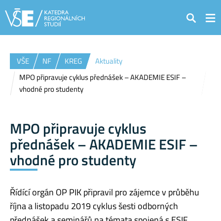
Hledat
VŠE
NF
KREG
Aktuality
MPO připravuje cyklus přednášek – AKADEMIE ESIF –
vhodné pro studenty
MPO připravuje cyklus
přednášek – AKADEMIE ESIF –
vhodné pro studenty
Řídící orgán OP PIK připravil pro zájemce v průběhu
října a listopadu 2019 cyklus šesti odborných
přednášek a seminářů na témata spojená s ESIF.