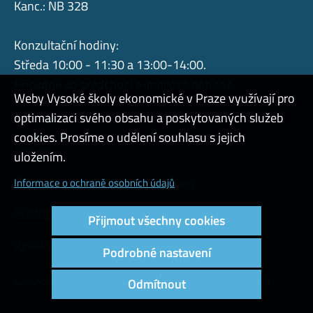
Kanc.: NB 328
Konzultační hodiny:
Středa 10:00 - 11:30 a 13:00-14:00.
Případně po předchozí e-mailové dohodě.
Weby Vysoké školy ekonomické v Praze využívají pro
optimalizaci svého obsahu a poskytovaných služeb
cookies. Prosíme o udělení souhlasu s jejich
Admin
uložením.
Cookies a ochrana osobních údajů
Informace o ochraně osobních údajů
Přístupnost webu
Přijmout všechny cookies
Vysoký kontrast
Podrobné nastavení
Copyright © 2000 - 2026 Vysoká škola ekonomická v Praze
Odmítnout