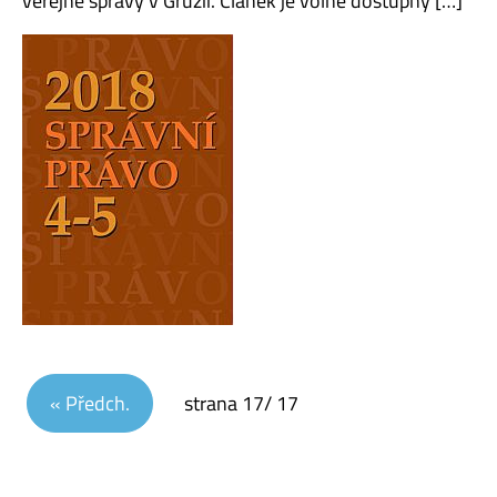
veřejné správy v Gruzii. Článek je volně dostupný […]
Navigace pro příspěvky
« Předch.
strana
17
/ 17